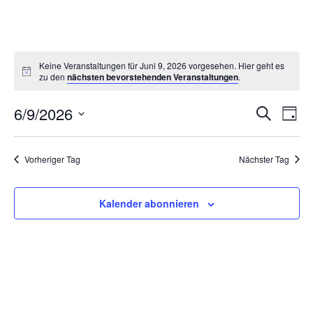
Keine Veranstaltungen für Juni 9, 2026 vorgesehen. Hier geht es
zu den
nächsten bevorstehenden Veranstaltungen
.
6/9/2026
Ve
Veran
Suche
Tag
Datum
An
Suche
wählen.
Vorheriger Tag
Nächster Tag
Na
und
Ansich
Kalender abonnieren
Naviga