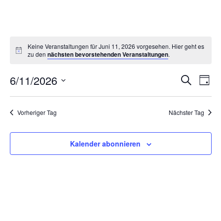
Keine Veranstaltungen für Juni 11, 2026 vorgesehen. Hier geht es
zu den
nächsten bevorstehenden Veranstaltungen
.
6/11/2026
Ve
Veran
Suche
Tag
Datum
An
Suche
wählen.
Vorheriger Tag
Nächster Tag
Na
und
Ansich
Kalender abonnieren
Naviga